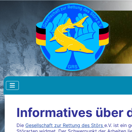
Informatives über 
Die
Gesellschaft zur Rettung des Störs
e.V. ist ein
Störarten widmet. Der Schwerpunkt der Arbeiten l