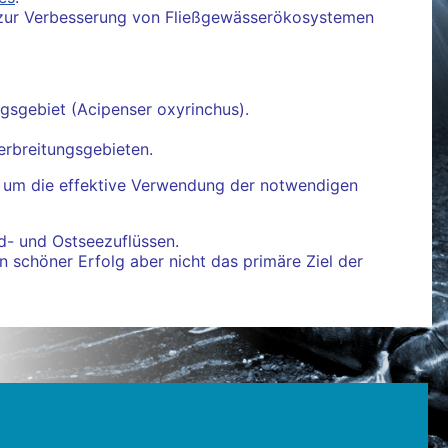
e zur Verbesserung von Fließgewässerökosystemen
gsgebiet (Acipenser oxyrinchus).
erbreitungsgebieten.
, um die effektive Verwendung der notwendigen
rd- und Ostseezuflüssen.
n schöner Erfolg aber nicht das primäre Ziel der