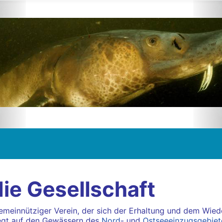
die Gesellschaft
 gemeinnütziger Verein, der sich der Erhaltung und dem Wi
iegt auf den Gewässern des
Nord
- und
Ostseeeinzugsgebiet