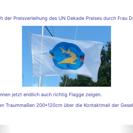
h der Preisverleihung des UN Dekade Preises durch Frau Dr
nnen jetzt endlich auch richtig Flagge zeigen.
 den Traummaßen 200*120cm über die Kontaktmail der Gesell