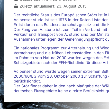
Zuletzt aktualisiert: 23. August 2015
Der rechtliche Status des Europäischen Störs ist i
Acipenser sturio ist seit 1976 in der Roten Liste 
Er ist durch das Bundesnaturschutzgesetz und die 
Der Fang von A. sturio ist, zum Teil im Verbund mit
Verkauf und Transport von A. sturio sind per Mini
Ausnahmen unterliegen der Genehmigungspflicht dur
Ein nationales Programm zur Arterhaltung und Wied
Vermehrung und die frühen Lebensstadien in den Flüs
Im Rahmen von Natura 2000 wurden wegen des Fehle
Schutzgebiete nach der FFH-Richtlinie für diese A
Acipenser sturio wurde wegen seiner extremen Selt
2000/60/EG vom 23. Oktober 2000 zur Schaffung e
berücksichtigt.
Der Stör findet daher in den nach Maßgabe der W
deutschen Flussgebiete keine direkte Berücksichtig