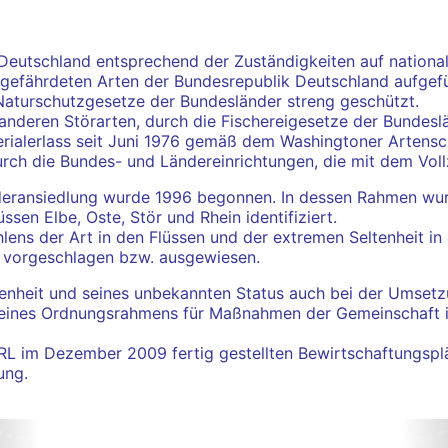
n Deutschland entsprechend der Zuständigkeiten auf nationa
der gefährdeten Arten der Bundesrepublik Deutschland aufge
Naturschutzgesetze der Bundesländer streng geschützt.
 anderen Störarten, durch die Fischereigesetze der Bundeslä
sterialerlass seit Juni 1976 gemäß dem Washingtoner Arten
ch die Bundes- und Ländereinrichtungen, die mit dem Vollz
eransiedlung wurde 1996 begonnen. In dessen Rahmen wurde
sen Elbe, Oste, Stör und Rhein identifiziert.
ns der Art in den Flüssen und der extremen Seltenheit i
rt vorgeschlagen bzw. ausgewiesen.
enheit und seines unbekannten Status auch bei der Umsetzu
ines Ordnungsrahmens für Maßnahmen der Gemeinschaft im 
RRL im Dezember 2009 fertig gestellten Bewirtschaftung
ung.