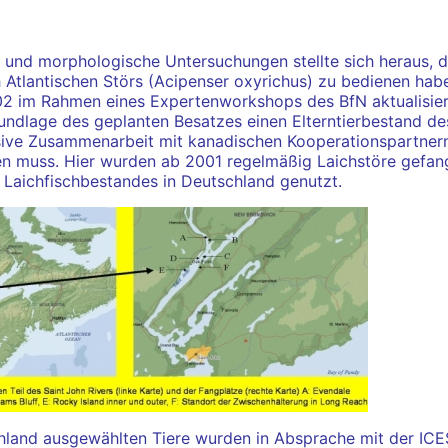
 und morphologische Untersuchungen stellte sich heraus, 
Atlantischen Störs (Acipenser oxyrichus) zu bedienen habe
2 im Rahmen eines Expertenworkshops des BfN aktualisier
undlage des geplanten Besatzes einen Elterntierbestand d
sive Zusammenarbeit mit kanadischen Kooperationspartnern 
en muss. Hier wurden ab 2001 regelmäßig Laichstöre gefang
 Laichfischbestandes in Deutschland genutzt.
hland ausgewählten Tiere wurden in Absprache mit der ICES